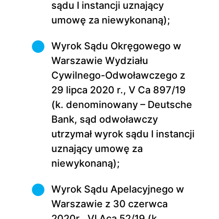
sądu I instancji uznający
umowę za niewykonaną);
Wyrok Sądu Okręgowego w
Warszawie Wydziału
Cywilnego-Odwoławczego z
29 lipca 2020 r., V Ca 897/19
(k. denominowany – Deutsche
Bank, sąd odwoławczy
utrzymał wyrok sądu I instancji
uznający umowę za
niewykonaną);
Wyrok Sądu Apelacyjnego w
Warszawie z 30 czerwca
2020r., VI Aca 52/19 (k.