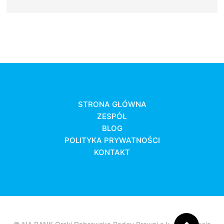
STRONA GŁÓWNA
ZESPÓŁ
BLOG
POLITYKA PRYWATNOŚCI
KONTAKT