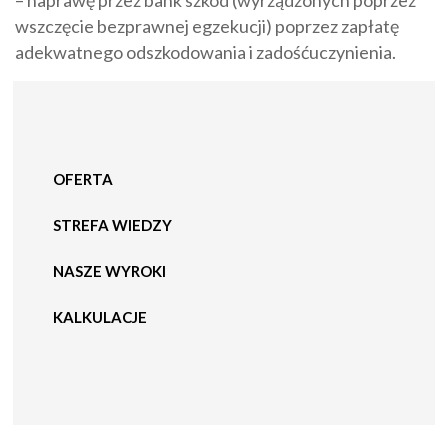
– naprawę przez bank szkód (wyrządzonych poprzez
wszczęcie bezprawnej egzekucji) poprzez zapłatę
adekwatnego odszkodowania i zadośćuczynienia.
OFERTA
STREFA WIEDZY
NASZE WYROKI
KALKULACJE