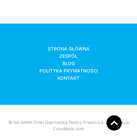
STRONA GŁÓWNA
ZESPÓŁ
BLOG
POLITYKA PRYWATNOŚCI
KONTAKT
© NA BANK Orski Dąbrowska Radcy Prawni s.k. / Realizacja
CubeMatic.com